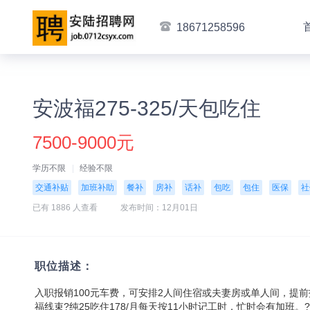
18671258596
安波福275-325/天包吃住
7500-9000元
学历不限
经验不限
交通补贴
加班补助
餐补
房补
话补
包吃
包住
医保
社
已有 1886 人查看
发布时间：12月01日
职位描述：
入职报销100元车费，可安排2人间住宿或夫妻房或单人间，提前
福线束?纯25吃住178/月每天按11小时记工时，忙时会有加班