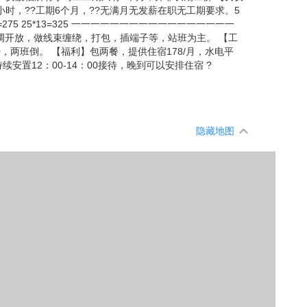
/小时，??工期6个月，??无满月无发薪在职无工期要求。5
75 25*13=325 一一一一一一一一一一一一一一一一一
空调开放，做线束缠绕，打包，插端子等，站班为主。 【工
00，两班倒。 【福利】包两餐，提供住宿178/月，水电平
安置12：00-14：00接待，晚到可以安排住宿 ?
隐藏地图