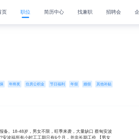
首页
职位
简历中心
找兼职
招聘会
保
年终奖
住房公积金
节日福利
年假
婚假
其他补贴
报备。18-48岁，男女不限，旺季来袭，大量缺口 蔡甸安波
。??安波福所有小时工工期只有6个月，并非长期工价 【男女